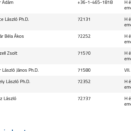
er Ádám
+36-1-465-1818
H é
em
te László Ph.D.
72131
H é
em
ár Béla Ákos
72252
H é
em
zell Zsolt
71570
H é
em
r László János Ph.D.
71580
VII
ely László Ph.D.
72352
H é
em
z László
72737
H é
em