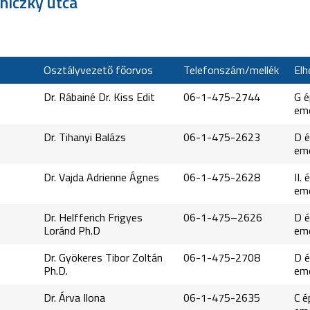
niczky utca
Osztályvezető főorvos
Telefonszám/mellék
Elh
Dr. Rábainé Dr. Kiss Edit
06-1-475-2744
G é
em
Dr. Tihanyi Balázs
06-1-475-2623
D é
em
Dr. Vajda Adrienne Ágnes
06-1-475-2628
II. 
em
Dr. Helfferich Frigyes
06-1-475–2626
D é
Loránd Ph.D
em
Dr. Gyökeres Tibor Zoltán
06-1-475-2708
D é
Ph.D.
em
Dr. Árva Ilona
06-1-475-2635
C é