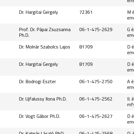
em
Dr. Hargitai Gergely
72361
M é
em
Prof. Dr. Pápai Zsuzsanna
06-1-475-2629
G é
Ph.D.
em
Dr. Molnár Szabolcs Lajos
81709
D é
em
Dr. Hargitai Gergely
81709
D é
em
Dr. Bodrogi Eszter
06-1-475-2750
A é
em
Dr. Ujfalussy Ilona Ph.D.
06-1-475-2562
II. 
mf
Dr. Vogt Gábor Ph.D.
06-1-475-2627
D é
em
Dr. Kalmár László PhD.
06-1-475-2568
D. 