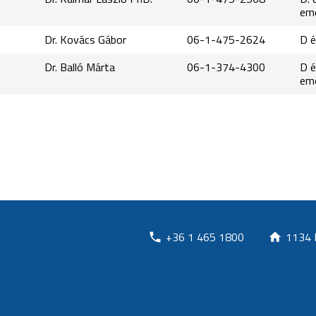
em
Dr. Kovács Gábor
06-1-475-2624
D é
Dr. Balló Márta
06-1-374-4300
D é
em
+36 1 465 1800
1134 