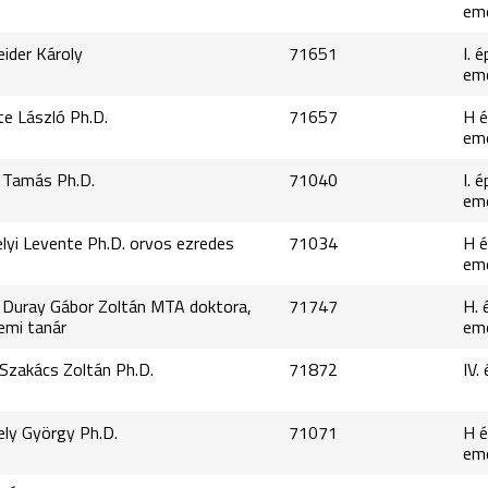
em
eider Károly
71651
I. é
em
te László Ph.D.
71657
H é
em
s Tamás Ph.D.
71040
I. é
em
elyi Levente Ph.D. orvos ezredes
71034
H é
em
. Duray Gábor Zoltán MTA doktora,
71747
H. 
emi tanár
em
l Szakács Zoltán Ph.D.
71872
IV.
ely György Ph.D.
71071
H é
em