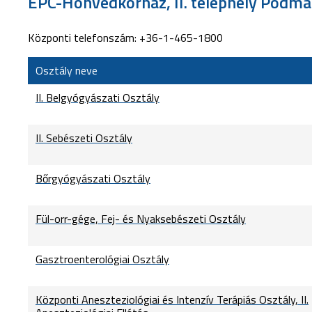
ÉPC-Honvédkórház, II. telephely Podma
Központi telefonszám: +36-1-465-1800
Osztály neve
II. Belgyógyászati Osztály
II. Sebészeti Osztály
Bőrgyógyászati Osztály
Fül-orr-gége, Fej- és Nyaksebészeti Osztály
Gasztroenterológiai Osztály
Központi Aneszteziológiai és Intenzív Terápiás Osztály, II.