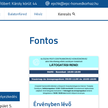
Róbert Károly körút 44
epchk@epc-honvedkorhaz.hu
Keresés
k
Balatonfüred
Hévíz
Fontos
elyezkedés
Érvényben lévő
pület 5.