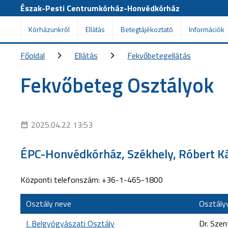
Észak-Pesti Centrumkórház-Honvédkórház
Kórházunkról
Ellátás
Betegtájékoztató
Információk
Főoldal
Ellátás
Fekvőbetegellátás
Fekvőbeteg Osztályok
2025.04.22 13:53
ÉPC-Honvédkórház, Székhely, Róbert Ká
Központi telefonszám: +36-1-465-1800
Osztály neve
Osztály
I. Belgyógyászati Osztály
Dr. Szen