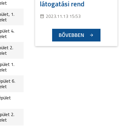
látogatási rend
elet
pület, 1.
2023.11.13 15:53
elet
pület 4.
BŐVEBBEN
elet
pület 2.
elet
pület 1.
elet
épület 6.
elet
 épület
pület 2.
elet