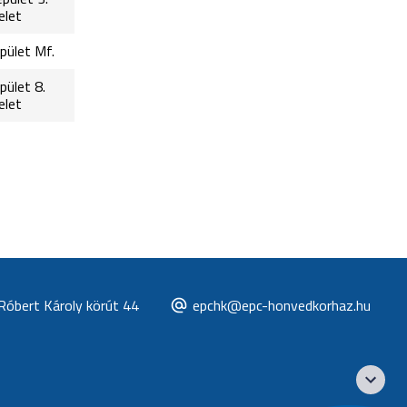
elet
pület Mf.
pület 8.
elet
Róbert Károly körút 44
epchk@epc-honvedkorhaz.hu