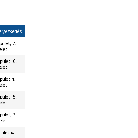
elyezkedés
pület, 2.
elet
pület, 6.
elet
épület 1.
elet
pület, 5.
elet
pület, 2.
elet
pület 4.