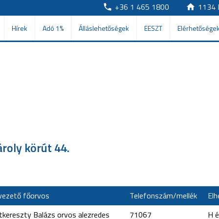
+36 1 465 1800
1134 
Hírek
Adó 1%
Álláslehetőségek
EESZT
Elérhetősége
roly körút 44.
vezető főorvos
Telefonszám/mellék
Elh
tkereszty Balázs orvos alezredes
71067
H é