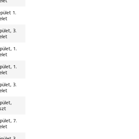
elet
pület 1.
elet
pület, 3.
elet
pület, 1.
elet
pület, 1.
elet
pület, 3.
elet
épület,
szt
pület, 7.
elet
épület 3.