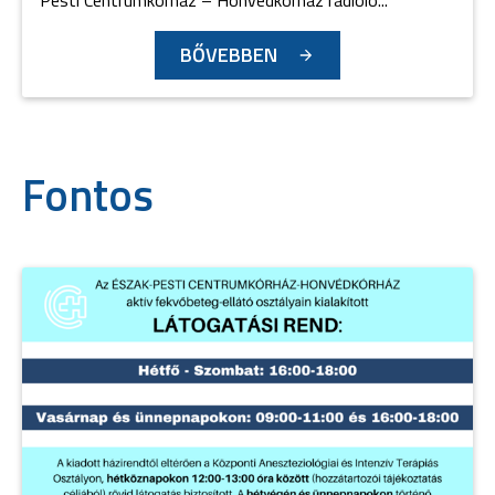
Pesti Centrumkórház – Honvédkórház radioló...
BŐVEBBEN
Fontos