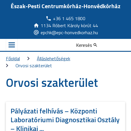
Észak-Pesti Centrumkórház-Honvédkórház
+36 1 465 1800
1134 Róbert Károly körút 44
epchk@epc-honvedkorhaz.hu
Keresés
Főoldal
Álláslehetőségek
Orvosi szakterület
Orvosi szakterület
Pályázati felhívás – Központi
Laboratóriumi Diagnosztikai Osztály
– Klinikai ...