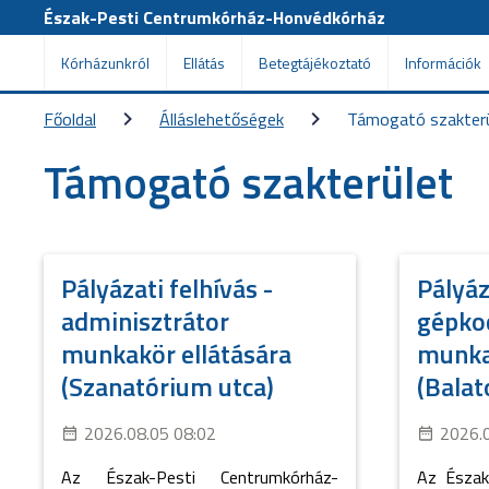
Észak-Pesti Centrumkórház-Honvédkórház
Kórházunkról
Ellátás
Betegtájékoztató
Információk
Főoldal
Álláslehetőségek
Támogató szakter
Támogató szakterület
Pályázati felhívás -
Pályáz
adminisztrátor
gépko
munkakör ellátására
munka
(Szanatórium utca)
(Balat
2026.08.05 08:02
2026.
Az Észak-Pesti Centrumkórház-
Az Észak