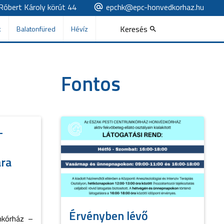
Róbert Károly körút 44
epchk@epc-honvedkorhaz.hu
Keresés
k
Balatonfüred
Hévíz
Fontos
-
ára
Érvényben lévő
mkórház –