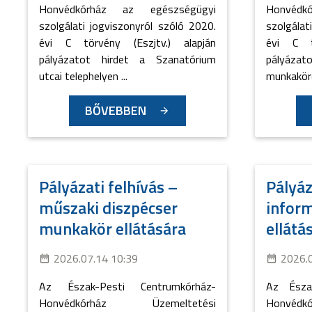
Honvédkórház az egészségügyi
Honvédk
szolgálati jogviszonyról szóló 2020.
szolgálat
évi C törvény (Eszjtv.) alapján
évi C tö
pályázatot hirdet a Szanatórium
pályázat
utcai telephelyen ...
munkaköré
BŐVEBBEN
Pályázati felhívás –
Pályáz
műszaki diszpécser
infor
munkakör ellátására
ellátá
2026.07.14 10:39
2026.
Az Észak-Pesti Centrumkórház-
Az Észa
Honvédkórház Üzemeltetési
Honvédk