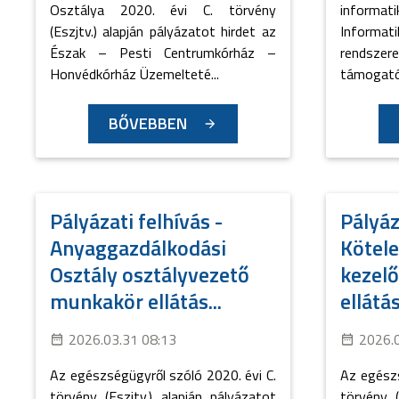
Osztálya 2020. évi C. törvény
informat
(Eszjtv.) alapján pályázatot hirdet az
Informa
Észak – Pesti Centrumkórház –
rendsze
Honvédkórház Üzemelteté...
támogató 
BŐVEBBEN
Pályázati felhívás -
Pályáz
Anyaggazdálkodási
Kötele
Osztály osztályvezető
kezel
munkakör ellátás...
ellátá
2026.03.31 08:13
2026.
Az egészségügyről szóló 2020. évi C.
Az egészs
törvény (Eszjtv.) alapján pályázatot
törvény (