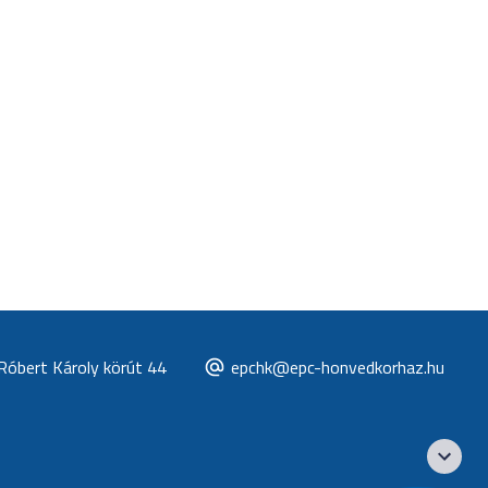
Róbert Károly körút 44
epchk@epc-honvedkorhaz.hu