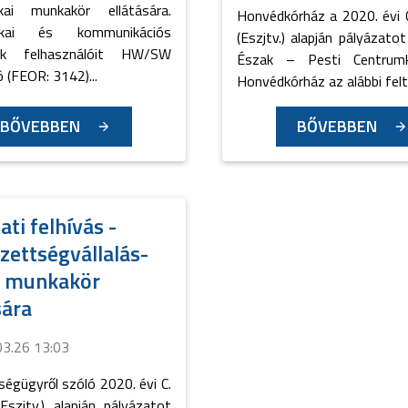
ikai munkakör ellátására.
Honvédkórház a 2020. évi 
tikai és kommunikációs
(Eszjtv.) alapján pályázatot
rek felhasználóit HW/SW
Észak – Pesti Centrum
(FEOR: 3142)...
Honvédkórház az alábbi felt
BŐVEBBEN
BŐVEBBEN
ati felhívás -
zettségvállalás-
ő munkakör
sára
03.26 13:03
égügyről szóló 2020. évi C.
Eszjtv.) alapján pályázatot