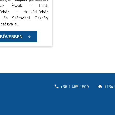
t az Észak – Pesti
kórház – Honvédkórház
i és Számviteli Osztály
ségvállal...
BŐVEBBEN
+36 1 465 1800
1134 