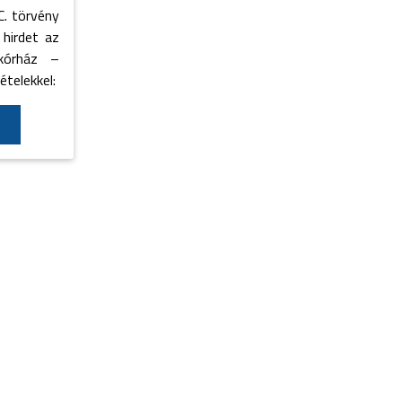
C. törvény
 hirdet az
kórház –
ételekkel: