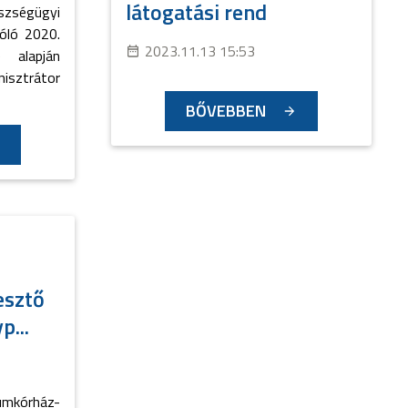
látogatási rend
zségügyi
zóló 2020.
2023.11.13 15:53
) alapján
isztrátor
BŐVEBBEN
esztő
...
mkórház-