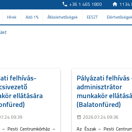
+36 1 465 1800
1134 
Hírek
Adó 1%
Álláslehetőségek
EESZT
Elérhetősége
ület
ati felhívás-
Pályázati felhívás 
csivezető
adminisztrátor
kör ellátására
munkakör ellátás
onfüred)
(Balatonfüred)
07.24 09:39
2026.07.24 09:36
 – Pesti Centrumkórház –
Az Észak – Pesti Centru