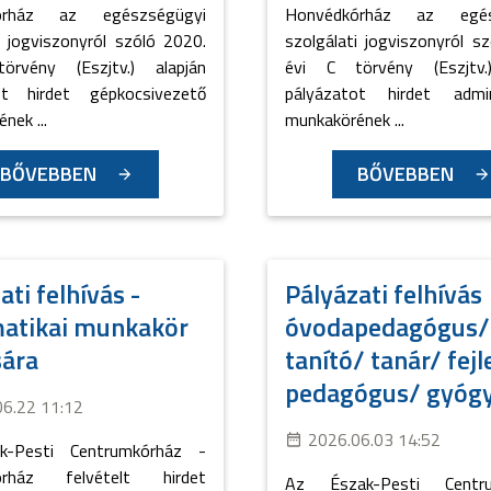
órház az egészségügyi
Honvédkórház az egés
i jogviszonyról szóló 2020.
szolgálati jogviszonyról s
rvény (Eszjtv.) alapján
évi C törvény (Eszjtv.
ot hirdet gépkocsivezető
pályázatot hirdet admin
nek ...
munkakörének ...
BŐVEBBEN
BŐVEBBEN
ati felhívás -
Pályázati felhívás
matikai munkakör
óvodapedagógus/
sára
tanító/ tanár/ fejl
pedagógus/ gyógyp
06.22 11:12
2026.06.03 14:52
k-Pesti Centrumkórház -
órház felvételt hirdet
Az Észak-Pesti Centru