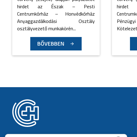
hirdet az Észak – Pesti
hirde
Centrumkórház – Honvédkórház
Centrum
Anyaggazdálkodási Osztály
Pénzügy
osztályvezető munkakörén...
Kötelezett
BŐVEBBEN