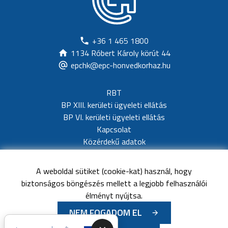
+36 1 465 1800
1134 Róbert Károly körút 44
epchk@epc-honvedkorhaz.hu
RBT
BP XIII. kerületi ügyeleti ellátás
BP VI. kerületi ügyeleti ellátás
Kapcsolat
Közérdekű adatok
Adatvédelem
Akadálymentesítési nyilatkozat
A weboldal sütiket (cookie-kat) használ, hogy
Impresszum
biztonságos böngészés mellett a legjobb felhasználói
Oldaltérkép
élményt nyújtsa.
NEM FOGADOM EL
©
Minden jog fenntartva
Észak-Pesti Centrumkórház-
Nő az esély a közszolgáltatásban