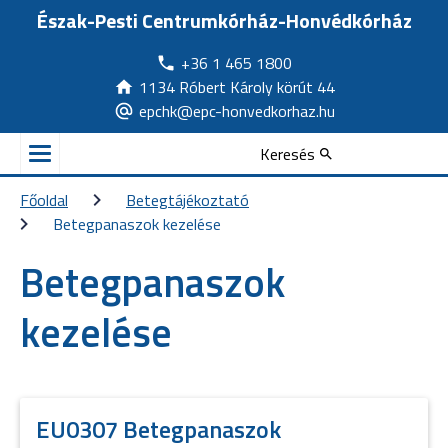
Észak-Pesti Centrumkórház-Honvédkórház
+36 1 465 1800
1134 Róbert Károly körút 44
epchk@epc-honvedkorhaz.hu
Keresés
Főoldal
Betegtájékoztató
Betegpanaszok kezelése
Betegpanaszok
kezelése
EU0307 Betegpanaszok