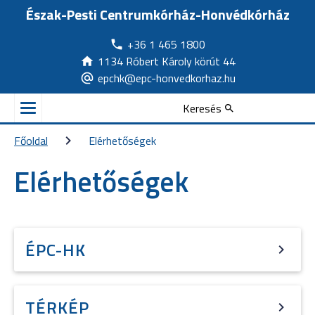
Észak-Pesti Centrumkórház-Honvédkórház
+36 1 465 1800
1134 Róbert Károly körút 44
epchk@epc-honvedkorhaz.hu
Keresés
Főoldal
Elérhetőségek
Elérhetőségek
ÉPC-HK
TÉRKÉP