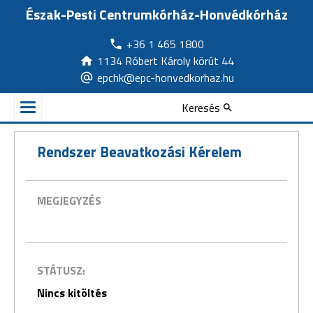
Észak-Pesti Centrumkórház-Honvédkórház
+36 1 465 1800
1134 Róbert Károly körút 44
epchk@epc-honvedkorhaz.hu
Keresés
Rendszer Beavatkozási Kérelem
MEGJEGYZÉS
STÁTUSZ:
Nincs kitöltés