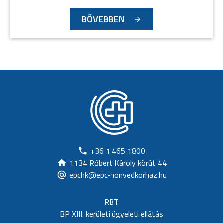
BŐVEBBEN
+36 1 465 1800
1134 Róbert Károly körút 44
epchk@epc-honvedkorhaz.hu
RBT
BP XIII. kerületi ügyeleti ellátás