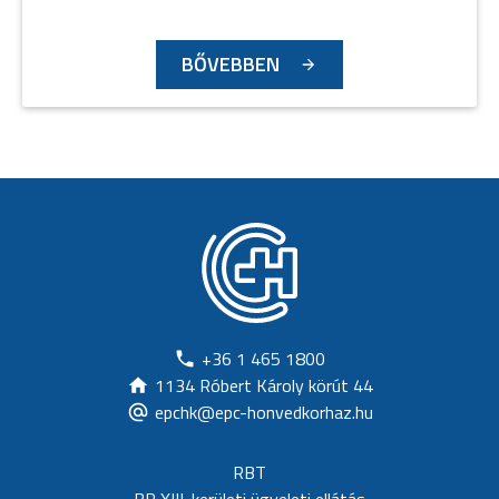
BŐVEBBEN
+36 1 465 1800
1134 Róbert Károly körút 44
epchk@epc-honvedkorhaz.hu
RBT