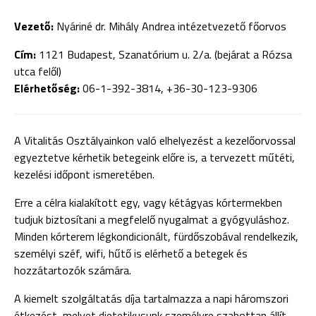
Vezető:
Nyáriné dr. Mihály Andrea intézetvezető főorvos
Cím:
1121 Budapest, Szanatórium u. 2/a. (bejárat a Rózsa
utca felől)
Elérhetőség:
06-1-392-3814, +36-30-123-9306
A Vitalitás Osztályainkon való elhelyezést a kezelőorvossal
egyeztetve kérhetik betegeink előre is, a tervezett műtéti,
kezelési időpont ismeretében.
Erre a célra kialakított egy, vagy kétágyas kórtermekben
tudjuk biztosítani a megfelelő nyugalmat a gyógyuláshoz.
Minden kórterem légkondicionált, fürdőszobával rendelkezik,
személyi széf, wifi, hűtő is elérhető a betegek és
hozzátartozók számára.
A kiemelt szolgáltatás díja tartalmazza a napi háromszori
étkezést, melyet dietetikusunk személyre szabottan állít