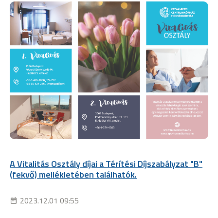
A Vitalitás Osztály díjai a Térítési Díjszabályzat "B"
(fekvő) mellékletében találhatók.
2023.12.01 09:55