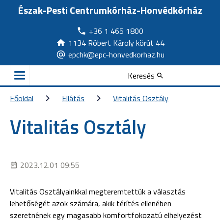
Észak-Pesti Centrumkórház-Honvédkórház
+36 1 465 1800
1134 Róbert Károly körút 44
epchk@epc-honvedkorhaz.hu
Keresés
Főoldal
Ellátás
Vitalitás Osztály
Vitalitás Osztály
2023.12.01 09:55
Vitalitás Osztályainkkal megteremtettük a választás
lehetőségét azok számára, akik térítés ellenében
szeretnének egy magasabb komfortfokozatú elhelyezést