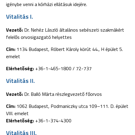
igénybe venni a kórházi ellátásuk idejére.
Vitalitás I.
Vezető:
Dr. Nehéz László általános sebészeti szakmákért
felelős orvosigazgató helyettes
Cím:
1134 Budapest, Róbert Károly körút 44., H épület 5.
emelet
Elérhetőség:
+36-1-465-1800 / 72-737
Vitalitás II.
Vezető:
Dr. Balló Márta részlegvezető főorvos
Cím:
1062 Budapest, Podmaniczky utca 109–111. D. épület
VIII. emelet
Elérhetőség:
+36-1-374-4300
Vitalitás III.