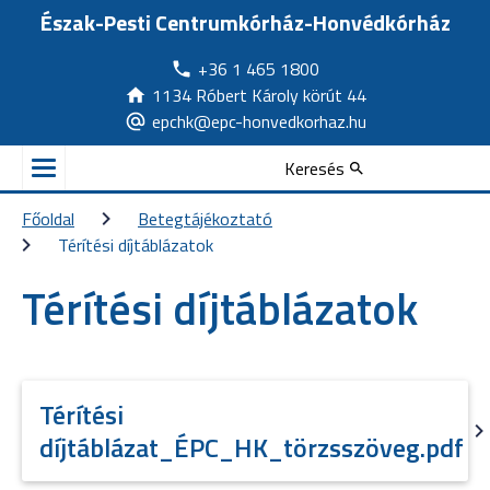
Észak-Pesti Centrumkórház-Honvédkórház
+36 1 465 1800
1134 Róbert Károly körút 44
epchk@epc-honvedkorhaz.hu
Keresés
Főoldal
Betegtájékoztató
Térítési díjtáblázatok
Térítési díjtáblázatok
Térítési
díjtáblázat_ÉPC_HK_törzsszöveg.pdf