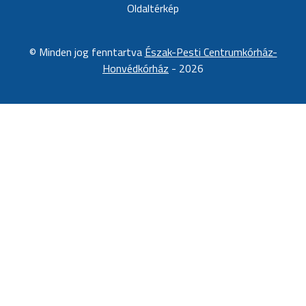
Oldaltérkép
©
Minden jog fenntartva
Észak-Pesti Centrumkórház-
Honvédkórház
-
2026