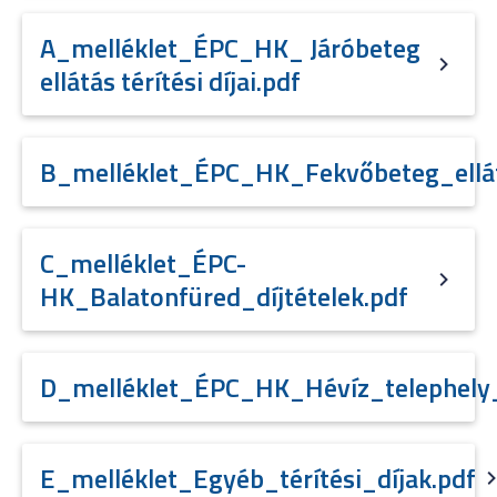
A_melléklet_ÉPC_HK_ Járóbeteg
ellátás térítési díjai.pdf
B_melléklet_ÉPC_HK_Fekvőbeteg_ellátá
C_melléklet_ÉPC-
HK_Balatonfüred_díjtételek.pdf
D_melléklet_ÉPC_HK_Hévíz_telephely_t
E_melléklet_Egyéb_térítési_díjak.pdf