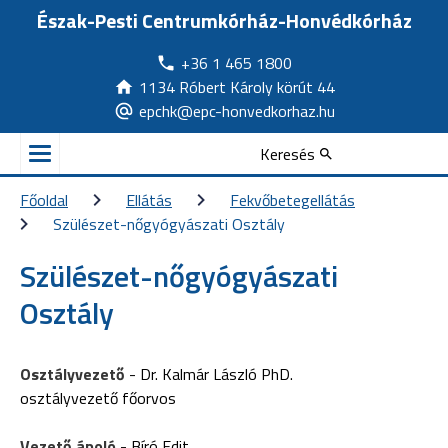
Észak-Pesti Centrumkórház-Honvédkórház
+36 1 465 1800
1134 Róbert Károly körút 44
epchk@epc-honvedkorhaz.hu
Keresés
Főoldal
Ellátás
Fekvőbetegellátás
Szülészet-nőgyógyászati Osztály
Szülészet-nőgyógyászati
Osztály
Osztályvezető
- Dr. Kalmár László PhD.
osztályvezető főorvos
Vezető ápoló
- Bíró Edit