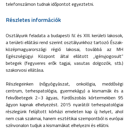
telefonszámon tudnak időpontot egyeztetni.
Részletes információk
Osztályunk feladata a budapesti IV. és XIII. kerületi lakosok,
a területi ellátási rend szerint osztályunkhoz tartozó Észak-
középmagyarországi régió lakosai, továbbá az MH
Egészségügyi Központ által ellátott „igényjogosult”
betegek (fegyveres erők tagjai, vasutas dolgozók, stb.)
szakorvosi ellátása.
Részlegeinken (nőgyógyászat, onkológia, meddőségi
centrum, terhespatológia, gyermekágy) a kismamák és a
fekvőbetegek 2–3 ágyas, fürdőszobás kórtermekben 95
ágyon kapnak elhelyezést. 2015 nyarától terhespatológiai
részlegünk felújított kórházi emeleten kap új helyet, ahol
nem csak szakmai, hanem esztétikai szempontból is európai
színvonalon tudjuk a kismamákat elhelyezni és ellátni.