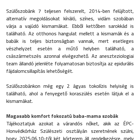
Szülőszobánk 7 teljesen felszerelt, 2014-ben felújított,
alternatív megoldásokat kínáló, színes, vidám szobában
várja a vajúdó kismamákat. Ebből kettőben sarokkád is
található. Az otthonos hangulat mellett a kismamák és a
babák is teljes biztonságban vannak, mert esetleges
vészhelyzet esetén a műtő helyben található, a
császármetszés azonnal elvégezhető. Az aneszteziologiai
team állandó jelenléte folyamatosan biztosítja az epidurális
fájdalomcsillapítás lehetőségét.
Szülőszobánkon még egy 2 ágyas tokolízis helyiség is
található, ahol a fenyegető koraszülés esetén látjuk el a
kismamákat.
Magasabb komfort fokozatú baba-mama szobák
Tájékoztatjuk azokat a várandós nőket, akik az ÉPC-
Honvédkórház Szülészeti osztályán szeretnének szülni,
hogy 2025.06.10-től két kórterem áll rendelkezésre, mely