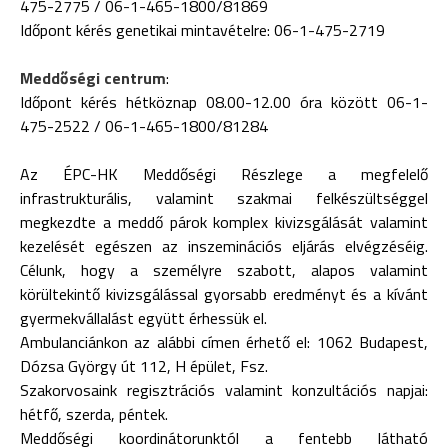
475-2775 / 06-1-465-1800/81869
Időpont kérés genetikai mintavételre: 06-1-475-2719
Meddőségi centrum
:
Időpont kérés hétköznap 08.00-12.00 óra között 06-1-
475-2522 / 06-1-465-1800/81284
Az ÉPC-HK Meddőségi Részlege a megfelelő
infrastrukturális, valamint szakmai felkészültséggel
megkezdte a meddő párok komplex kivizsgálását valamint
kezelését egészen az inszeminációs eljárás elvégzéséig.
Célunk, hogy a személyre szabott, alapos valamint
körültekintő kivizsgálással gyorsabb eredményt és a kívánt
gyermekvállalást együtt érhessük el.
Ambulanciánkon az alábbi címen érhető el: 1062 Budapest,
Dózsa György út 112, H épület, Fsz.
Szakorvosaink regisztrációs valamint konzultációs napjai:
hétfő, szerda, péntek.
Meddőségi koordinátorunktól a fentebb látható