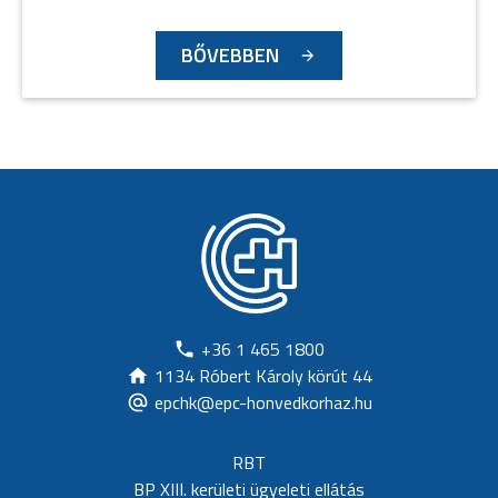
BŐVEBBEN
+36 1 465 1800
1134 Róbert Károly körút 44
epchk@epc-honvedkorhaz.hu
RBT
BP XIII. kerületi ügyeleti ellátás