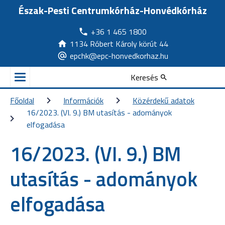
Észak-Pesti Centrumkórház-Honvédkórház
+36 1 465 1800
1134 Róbert Károly körút 44
epchk@epc-honvedkorhaz.hu
Keresés
Főoldal
Információk
Közérdekű adatok
16/2023. (VI. 9.) BM utasítás - adományok 
elfogadása
16/2023. (VI. 9.) BM
utasítás - adományok
elfogadása