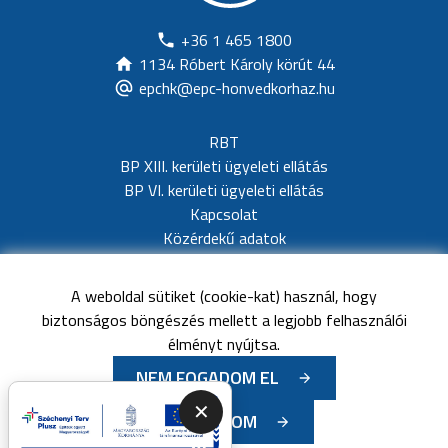
+36 1 465 1800
1134 Róbert Károly körút 44
epchk@epc-honvedkorhaz.hu
RBT
BP XIII. kerületi ügyeleti ellátás
BP VI. kerületi ügyeleti ellátás
Kapcsolat
Közérdekű adatok
Adatvédelem
Akadálymentesítési nyilatkozat
A weboldal sütiket (cookie-kat) használ, hogy
Impresszum
biztonságos böngészés mellett a legjobb felhasználói
Oldaltérkép
élményt nyújtsa.
NEM FOGADOM EL
©
Minden jog fenntartva
Észak-Pesti Centrumkórház-
Nő az esély a közszolgáltatásban
✕
ELFOGADOM
Honvédkórház
-
2026