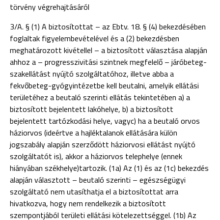
törvény végrehajtásáról
3/A. § (1) A biztosítottat – az Ebtv. 18. § (4) bekezdésében
foglaltak figyelembevételével és a (2) bekezdésben
meghatározott kivétellel – a biztosított választása alapján
ahhoz a – progresszivitási szintnek megfelelő – járóbeteg-
szakellátást nyújtó szolgáltatóhoz, illetve abba a
fekvőbeteg-gyógyintézetbe kell beutalni, amelyik ellátási
területéhez a beutaló szerinti ellátás tekintetében a) a
biztosított bejelentett lakóhelye, b) a biztosított
bejelentett tartózkodási helye, vagyc) ha a beutaló orvos
háziorvos (ideértve a hajléktalanok ellátására külön
jogszabály alapján szerződött háziorvosi ellátást nyújtó
szolgáltatót is), akkor a háziorvos telephelye (ennek
hiányában székhelye)tartozik. (1a) Az (1) és az (1c) bekezdés
alapján választott – beutaló szerinti – egészségügyi
szolgáltató nem utasíthatja el a biztosítottat arra
hivatkozva, hogy nem rendelkezik a biztosított
szempontjából területi ellátási kötelezettséggel. (1b) Az