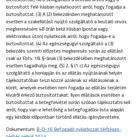
biztosított felé írásban nyilatkozott arról, hogy fogadja a
biztosítottat. (3) A (2) bekezdésben meghatározott
esetben a szakellátást nyújtó szolgáltató a beutaló orvos
megkeresésére 48 órán belül írásban (postai vagy
elektronikus úton) nyilatkozik arról, hogy fogadja-e a
biztosítottat. (4) Az egészségügyi szolgáltató a (3)
bekezdés szerinti előzetes megkeresés során az ellátást
csak az Ebtv. 18. §-ának (3) bekezdésében meghatározott
esetben tagadhatja meg. (5) 2. § (1 c) Az egészségügyi
szolgáltató a honlapján és az ellátás nyújtásának helyén
tájékoztatóban teszi közzé azoknak az ellátásoknak a
körét, amelyek esetében nem fogadja az ellátási területén
kívülről érkező biztosítottakat. Ilyen ellátások esetében a
biztosítottat a betegfelvétel során szóban tájékoztatni kell
arról, hogy van-e lehetőség a betegfogadási lista alapján
egy későbbi időpontban történő ellátás-igénybevételre.
Dokumentum:
B-O-16 Befogadó nyilatkozat térítéses-
térítés nélküli 2023