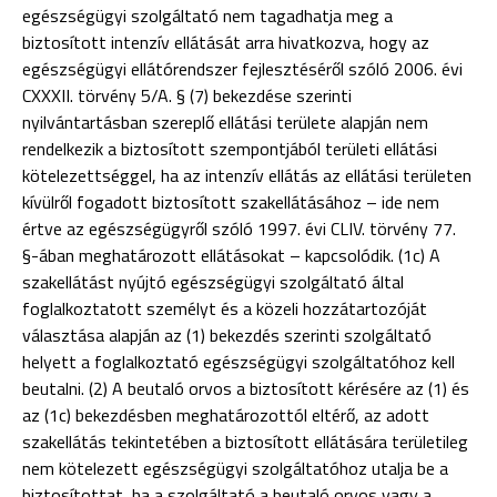
egészségügyi szolgáltató nem tagadhatja meg a
biztosított intenzív ellátását arra hivatkozva, hogy az
egészségügyi ellátórendszer fejlesztéséről szóló 2006. évi
CXXXII. törvény 5/A. § (7) bekezdése szerinti
nyilvántartásban szereplő ellátási területe alapján nem
rendelkezik a biztosított szempontjából területi ellátási
kötelezettséggel, ha az intenzív ellátás az ellátási területen
kívülről fogadott biztosított szakellátásához – ide nem
értve az egészségügyről szóló 1997. évi CLIV. törvény 77.
§-ában meghatározott ellátásokat – kapcsolódik. (1c) A
szakellátást nyújtó egészségügyi szolgáltató által
foglalkoztatott személyt és a közeli hozzátartozóját
választása alapján az (1) bekezdés szerinti szolgáltató
helyett a foglalkoztató egészségügyi szolgáltatóhoz kell
beutalni. (2) A beutaló orvos a biztosított kérésére az (1) és
az (1c) bekezdésben meghatározottól eltérő, az adott
szakellátás tekintetében a biztosított ellátására területileg
nem kötelezett egészségügyi szolgáltatóhoz utalja be a
biztosítottat, ha a szolgáltató a beutaló orvos vagy a