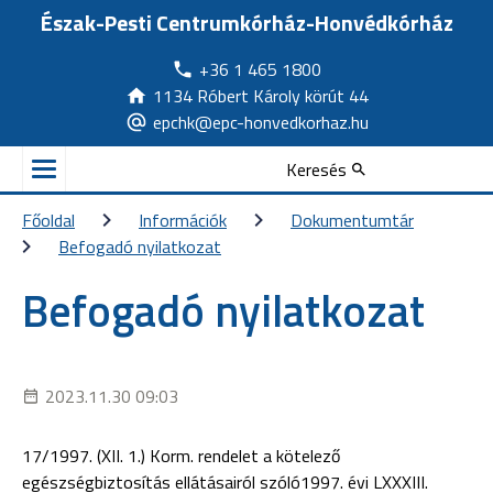
Észak-Pesti Centrumkórház-Honvédkórház
+36 1 465 1800
1134 Róbert Károly körút 44
epchk@epc-honvedkorhaz.hu
Keresés
Főoldal
Információk
Dokumentumtár
Befogadó nyilatkozat
Befogadó nyilatkozat
2023.11.30 09:03
17/1997. (XII. 1.) Korm. rendelet a kötelező
egészségbiztosítás ellátásairól szóló1997. évi LXXXIII.