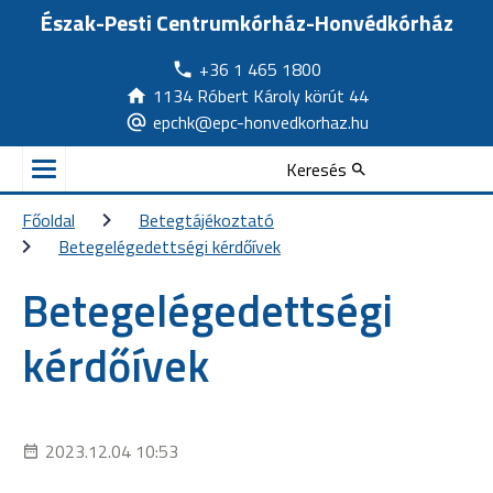
Észak-Pesti Centrumkórház-Honvédkórház
+36 1 465 1800
1134 Róbert Károly körút 44
epchk@epc-honvedkorhaz.hu
Keresés
Főoldal
Betegtájékoztató
Betegelégedettségi kérdőívek
Betegelégedettségi
kérdőívek
2023.12.04 10:53