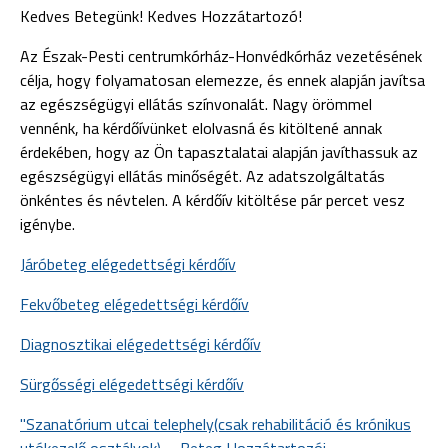
Kedves Betegünk! Kedves Hozzátartozó!
Az Észak-Pesti centrumkórház-Honvédkórház vezetésének
célja, hogy folyamatosan elemezze, és ennek alapján javítsa
az egészségügyi ellátás színvonalát. Nagy örömmel
vennénk, ha kérdőívünket elolvasná és kitöltené annak
érdekében, hogy az Ön tapasztalatai alapján javíthassuk az
egészségügyi ellátás minőségét. Az adatszolgáltatás
önkéntes és névtelen. A kérdőív kitöltése pár percet vesz
igénybe.
Járóbeteg elégedettségi kérdőív
Fekvőbeteg elégedettségi kérdőív
Diagnosztikai elégedettségi kérdőív
Sürgősségi elégedettségi kérdőív
"Szanatórium utcai telephely(csak rehabilitáció és krónikus