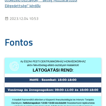
utókezelő osztályok) _ Beteg Hozzátartozói
Elégedettségi" kérdőív
2023.12.04 10:53
Fontos