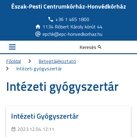
Észak-Pesti Centrumkórház-Honvédkórház
+36 1 465 1800
1134 Róbert Károly körút 44
epchk@epc-honvedkorhaz.hu
Keresés
Főoldal
Betegtájékoztató
Intézeti gyógyszertár
Intézeti gyógyszertár
Intézeti Gyógyszertár
2023.12.04 12:11