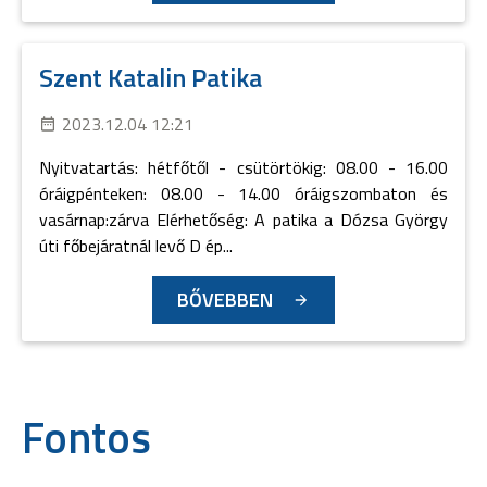
Szent Katalin Patika
2023.12.04 12:21
Nyitvatartás: hétfőtől - csütörtökig: 08.00 - 16.00
óráigpénteken: 08.00 - 14.00 óráigszombaton és
vasárnap:zárva Elérhetőség: A patika a Dózsa György
úti főbejáratnál levő D ép...
BŐVEBBEN
Fontos