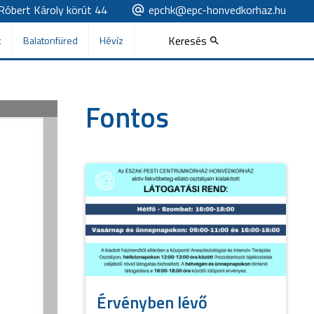
Róbert Károly körút 44
epchk@epc-honvedkorhaz.hu
Keresés
k
Balatonfüred
Hévíz
Fontos
Érvényben lévő