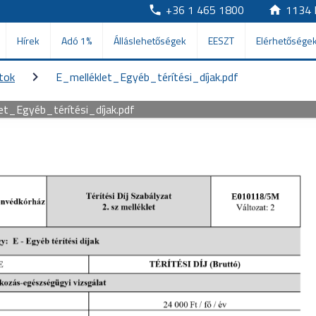
+36 1 465 1800
1134 
Hírek
Adó 1%
Álláslehetőségek
EESZT
Elérhetősége
atok
E_melléklet_Egyéb_térítési_díjak.pdf
et_Egyéb_térítési_díjak.pdf