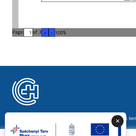
Page:
of
3
+
-
100
%
RBT
BP XIII. kerületi ügyeleti ellátás
BP VI. ker
✕
Nő az esély a közszolgáltatásban