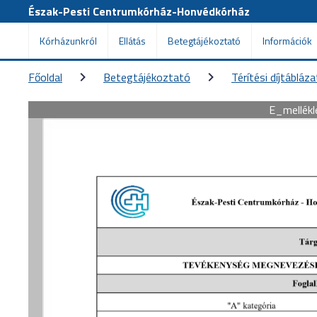
Észak-Pesti Centrumkórház-Honvédkórház
Kórházunkról
Ellátás
Betegtájékoztató
Információk
Főoldal
Betegtájékoztató
Térítési díjtábláz
E_mellékl