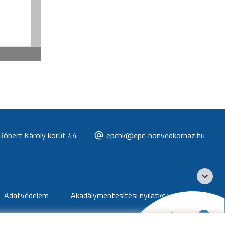
Róbert Károly körút 44
epchk@epc-honvedkorhaz.hu
Adatvédelem
Akadálymentesítési nyilatkozat