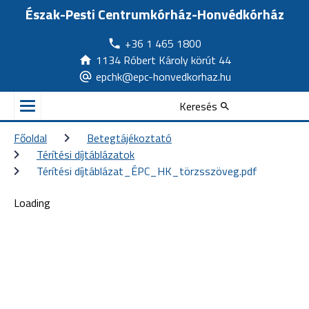
Észak-Pesti Centrumkórház-Honvédkórház
+36 1 465 1800
1134 Róbert Károly körút 44
epchk@epc-honvedkorhaz.hu
Keresés
Főoldal
Betegtájékoztató
Térítési díjtáblázatok
Térítési díjtáblázat_ÉPC_HK_törzsszöveg.pdf
Loading