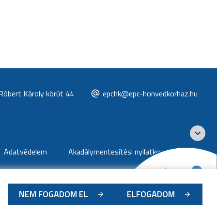
Róbert Károly körút 44
epchk@epc-honvedkorhaz.hu
Adatvédelem
Akadálymentesítési nyilatkozat
NEM FOGADOM EL
ELFOGADOM
2026