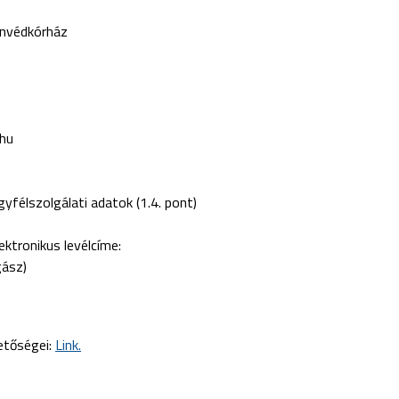
onvédkórház
.hu
félszolgálati adatok (1.4. pont)
ektronikus levélcíme:
gász)
etőségei:
Link.