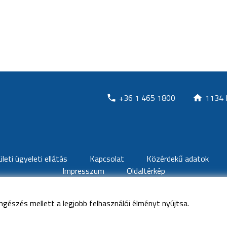
+36 1 465 1800
1134 
ületi ügyeleti ellátás
Kapcsolat
Közérdekű adatok
Impresszum
Oldaltérkép
ngészés mellett a legjobb felhasználói élményt nyújtsa.
nden jog fenntartva
Észak-Pesti Centrumkórház-Honvédkórház
-