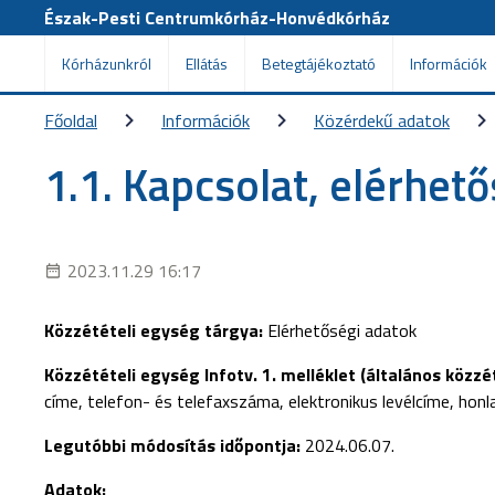
Észak-Pesti Centrumkórház-Honvédkórház
Kórházunkról
Ellátás
Betegtájékoztató
Információk
Főoldal
Információk
Közérdekű adatok
1.1. Kapcsolat, elérhet
2023.11.29 16:17
Közzétételi egység tárgya:
Elérhetőségi adatok
Közzétételi egység Infotv. 1. melléklet (általános közzété
címe, telefon- és telefaxszáma, elektronikus levélcíme, honl
Legutóbbi módosítás időpontja:
2024.06.07.
Adatok: