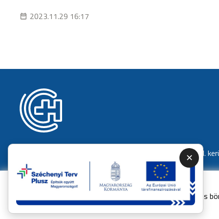
2023.11.29 16:17
RBT
BP XIII. kerületi ügyeleti ellátás
BP VI. ker
✕
Nő az esély a közszolgáltatásban
A weboldal sütiket (cookie-kat) használ, hogy biztonságos bö
©
Mi