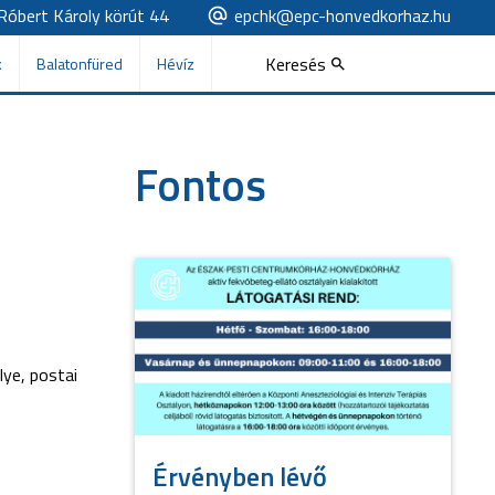
Róbert Károly körút 44
epchk@epc-honvedkorhaz.hu
Keresés
k
Balatonfüred
Hévíz
Fontos
ye, postai
Érvényben lévő