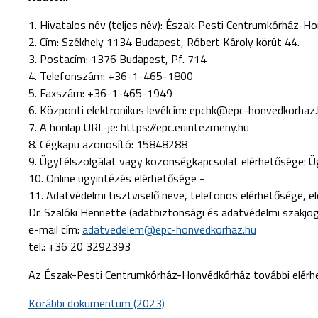
1. Hivatalos név (teljes név): Észak-Pesti Centrumkórház-H
2. Cím: Székhely 1134 Budapest, Róbert Károly körút 44.
3. Postacím: 1376 Budapest, Pf. 714
4. Telefonszám: +36-1-465-1800
5. Faxszám: +36-1-465-1949
6. Központi elektronikus levélcím: epchk@epc-honvedkorhaz
7. A honlap URL-je: https://epc.euintezmeny.hu
8. Cégkapu azonosító: 15848288
9. Ügyfélszolgálat vagy közönségkapcsolat elérhetősége: Ügy
10. Online ügyintézés elérhetősége -
11. Adatvédelmi tisztviselő neve, telefonos elérhetősége, el
Dr. Szalóki Henriette (adatbiztonsági és adatvédelmi szakjo
e-mail cím:
adatvedelem@epc-honvedkorhaz.hu
tel.: +36 20 3292393
Az Észak-Pesti Centrumkórház-Honvédkórház további elérh
Korábbi dokumentum (2023)