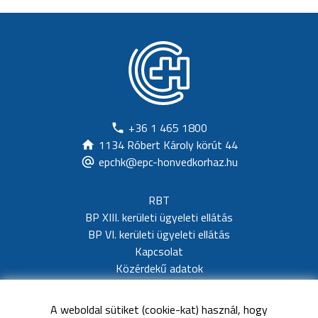
+36 1 465 1800
1134 Róbert Károly körút 44
epchk@epc-honvedkorhaz.hu
RBT
BP XIII. kerületi ügyeleti ellátás
BP VI. kerületi ügyeleti ellátás
Kapcsolat
Közérdekű adatok
Adatvédelem
Akadálymentesítési nyilatkozat
A weboldal sütiket (cookie-kat) használ, hogy