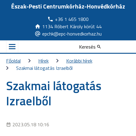
Észak-Pesti Centrumkórház-Honvédkórház
+36 1 465 1800
1134 Róbert Károly körút 44
epchk@epc-honvedkorhaz.hu
Keresés
Főoldal
Hírek
Korábbi hírek
Szakmai látogatás Izraelből
Szakmai látogatás
Izraelből
2023.05.18 10:16